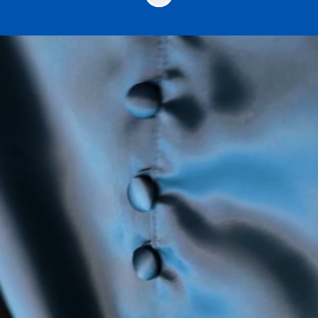
Ya conoces UNIR
como estudiante.
Ahora tienes la
oportunidad de estar
al otro lado, como
docente
UNIR es excelencia académica e